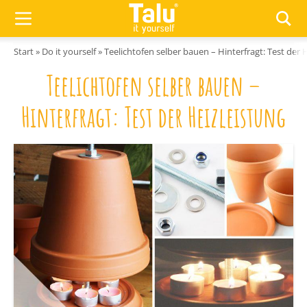
Zum Inhalt springen
Start
»
Do it yourself
»
Teelichtofen selber bauen – Hinterfragt: Test der 
Teelichtofen selber bauen –
Hinterfragt: Test der Heizleistung