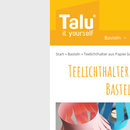
Zum Inhalt springen
Basteln
Start
»
Basteln
»
Teelichthalter aus Papier b
Teelichthalter
Bast