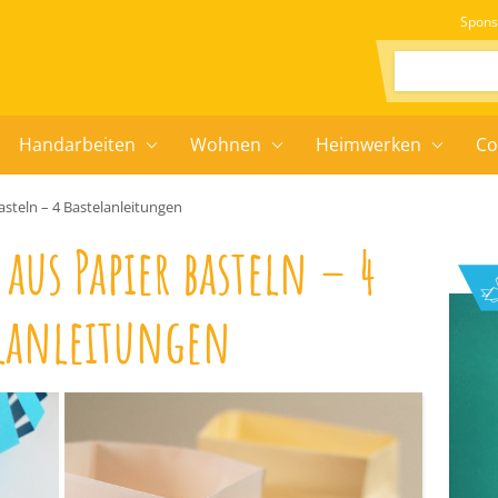
Spons
Suchen:
Handarbeiten
Wohnen
Heimwerken
Co
asteln – 4 Bastelanleitungen
 aus Papier basteln – 4
elanleitungen