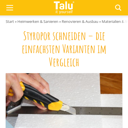
Zum Inhalt springen
Start
»
Heimwerken & Sanieren
»
Renovieren & Ausbau
»
Materialien & 
Styropor schneiden – die
einfachsten Varianten im
Vergleich