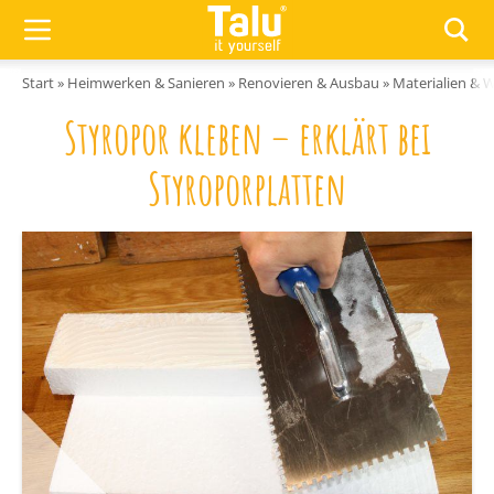
Zum Inhalt springen
Start
»
Heimwerken & Sanieren
»
Renovieren & Ausbau
»
Materialien & 
Styropor kleben – erklärt bei
Styroporplatten