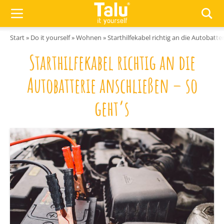
Zum Inhalt springen
Start
»
Do it yourself
»
Wohnen
»
Starthilfekabel richtig an die Autobatte
Starthilfekabel richtig an die
Autobatterie anschließen – so
geht’s