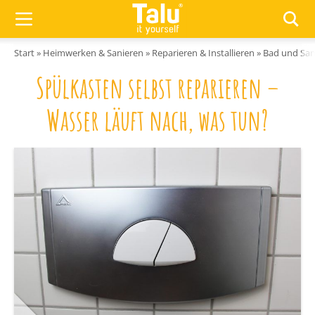
Zum Inhalt springen
Start
»
Heimwerken & Sanieren
»
Reparieren & Installieren
»
Bad und San
Spülkasten selbst reparieren –
Wasser läuft nach, was tun?