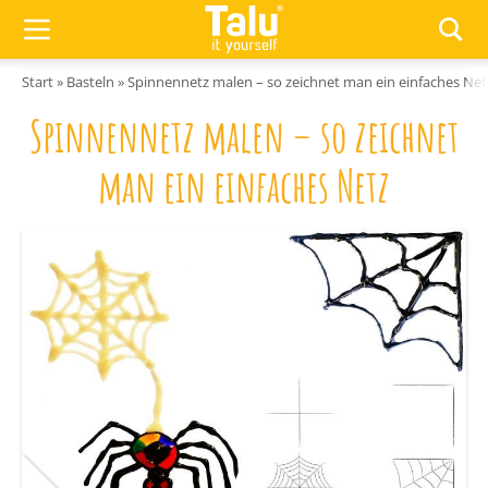
Zum Inhalt springen
Start
»
Basteln
»
Spinnennetz malen – so zeichnet man ein einfaches Net
Spinnennetz malen – so zeichnet
man ein einfaches Netz