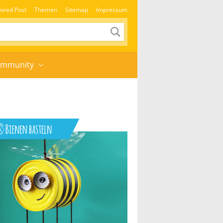
ored Post
Themen
Sitemap
Impressum
mmunity