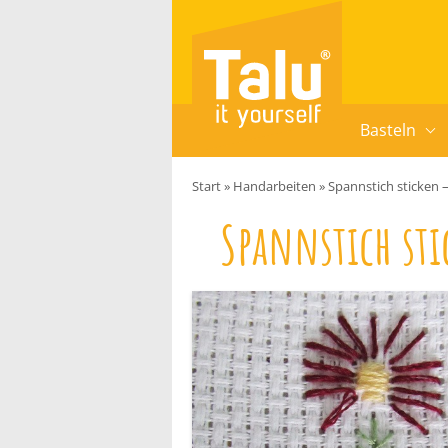
Zum Inhalt springen
Basteln
Start
»
Handarbeiten
»
Spannstich sticken –
Spannstich st