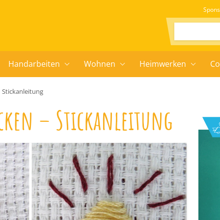
Spons
Suchen:
Handarbeiten
Wohnen
Heimwerken
Co
 Stickanleitung
icken – Stickanleitung