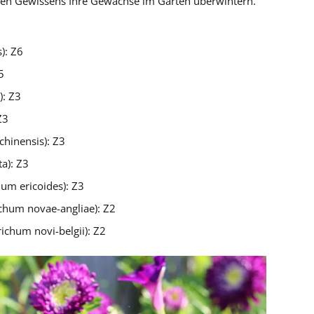
ten Gewissens Ihre Gewächse im Garten überwintern.
): Z6
5
): Z3
Z3
chinensis): Z3
ta): Z3
um ericoides): Z3
chum novae-angliae): Z2
ichum novi-belgii): Z2