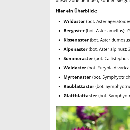
dieser Zone befinden, können Sie gu
Hier ein Überblick:
Wildaster
(bot. Aster ageratoides
Bergaster
(bot. Aster amellus): Z
Kissenaster
(bot. Aster dumosus
Alpenaster
(bot. Aster alpinus): 
Sommeraster
(bot. Callistephus 
Waldaster
(bot. Eurybia divarica
Myrtenaster
(bot. Symphyotrich
Raublattaster
(bot. Symphyotri
Glattblattaster
(bot. Symphyotr