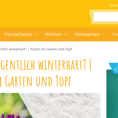
Spons
Suchen:
Handarbeiten
Wohnen
Heimwerken
Co
ntlich winterhart? | Astern im Garten und Topf
gentlich winterhart? |
m Garten und Topf