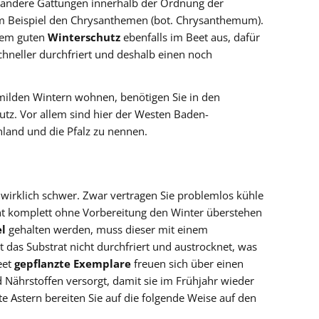
andere Gattungen innerhalb der Ordnung der
 zum Beispiel den Chrysanthemen (bot. Chrysanthemum).
inem guten
Winterschutz
ebenfalls im Beet aus, dafür
schneller durchfriert und deshalb einen noch
milden Wintern wohnen, benötigen Sie in den
utz. Vor allem sind hier der Westen Baden-
land und die Pfalz zu nennen.
 wirklich schwer. Zwar vertragen Sie problemlos kühle
cht komplett ohne Vorbereitung den Winter überstehen
l
gehalten werden, muss dieser mit einem
das Substrat nicht durchfriert und austrocknet, was
eet
gepflanzte Exemplare
freuen sich über einen
d Nährstoffen versorgt, damit sie im Frühjahr wieder
te Astern bereiten Sie auf die folgende Weise auf den