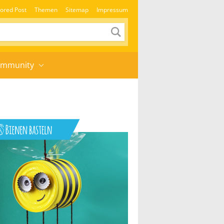
ored Post
Themen
Sitemap
Impressum
mmunity