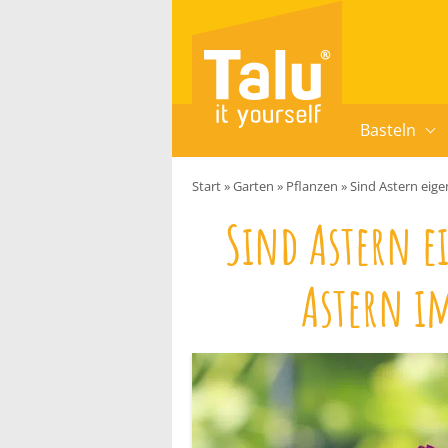
Zum Inhalt springen
Basteln
Start
»
Garten
»
Pflanzen
»
Sind Astern eige
Sind Astern ei
Astern i