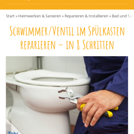
Start
»
Heimwerken & Sanieren
»
Reparieren & Installieren
»
Bad und San
Schwimmer/Ventil im Spülkasten
reparieren – in 8 Schritten