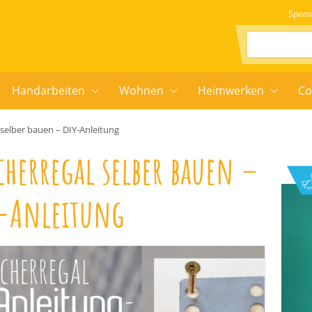
Spons
Suchen:
Handarbeiten
Wohnen
Heimwerken
Co
elber bauen – DIY-Anleitung
herregal selber bauen –
-Anleitung