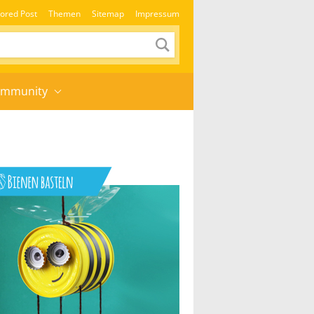
ored Post
Themen
Sitemap
Impressum
mmunity