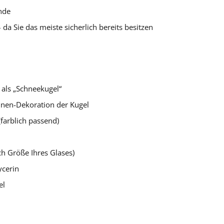
nde
 da Sie das meiste sicherlich bereits besitzen
 als „Schneekugel“
Innen-Dekoration der Kugel
(farblich passend)
ch Größe Ihres Glases)
ycerin
el