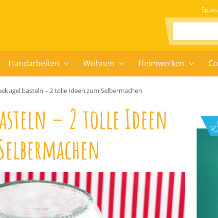
Spons
Suchen:
Handarbeiten
Wohnen
Heimwerken
Co
ekugel basteln – 2 tolle Ideen zum Selbermachen
asteln – 2 tolle Ideen
Selbermachen