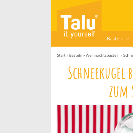
Zum Inhalt springen
Basteln
Start
»
Basteln
»
Weihnachtsbasteln
»
Schne
Schneekugel b
zum 