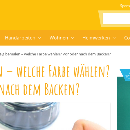
Spons
Suchen:
Handarbeiten
Wohnen
Heimwerken
Co
teig bemalen – welche Farbe wählen? Vor oder nach dem Backen?
n – welche Farbe wählen?
 nach dem Backen?