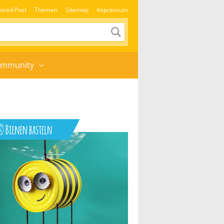
ored Post
Themen
Sitemap
Impressum
mmunity