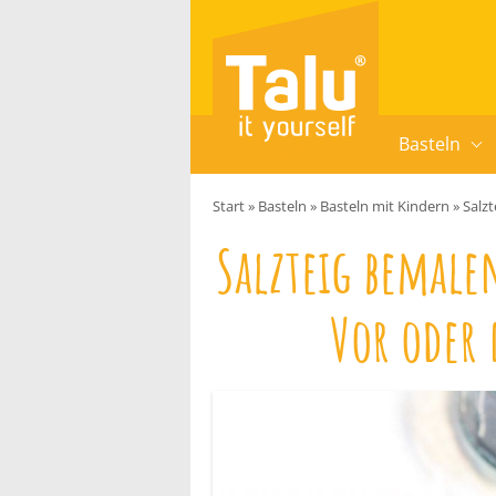
Zum Inhalt springen
Basteln
Start
»
Basteln
»
Basteln mit Kindern
»
Salz
Salzteig bemale
Vor oder