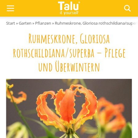
Zum Inhalt springen
Start
»
Garten
»
Pflanzen
»
Ruhmeskrone, Gloriosa rothschildiana/super
Ruhmeskrone, Gloriosa
rothschildiana/superba – Pflege
und Überwintern