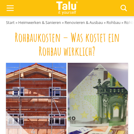
Zum Inhalt springen
Start
»
Heimwerken & Sanieren
»
Renovieren & Ausbau
»
Rohbau
»
Rohba
Rohbaukosten – Was kostet ein
Rohbau wirklich?