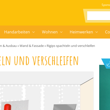
Spons
Suchen:
Handarbeiten
Wohnen
Heimwerken
Co
en & Ausbau
»
Wand & Fassade
»
Rigips spachteln und verschleifen
teln und verschleifen