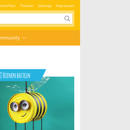
ored Post
Themen
Sitemap
Impressum
mmunity