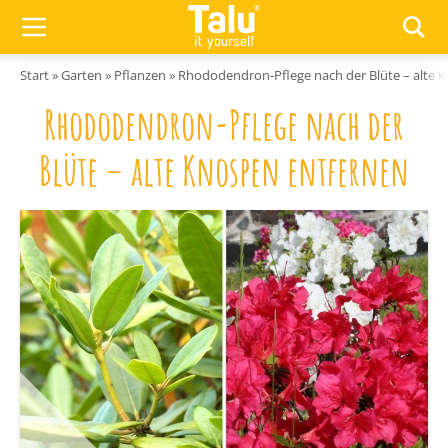
Zum Inhalt springen
Start
»
Garten
»
Pflanzen
»
Rhododendron-Pflege nach der Blüte – alte 
Rhododendron-Pflege nach der
Blüte – alte Knospen entfernen