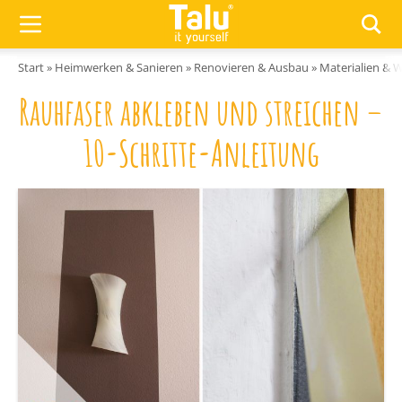
Zum Inhalt springen
Start
»
Heimwerken & Sanieren
»
Renovieren & Ausbau
»
Materialien & 
Rauhfaser abkleben und streichen –
10-Schritte-Anleitung