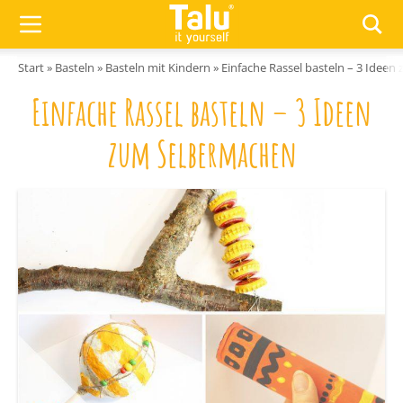
Zum Inhalt springen
Start
»
Basteln
»
Basteln mit Kindern
»
Einfache Rassel basteln – 3 Idee
Einfache Rassel basteln – 3 Ideen
zum Selbermachen