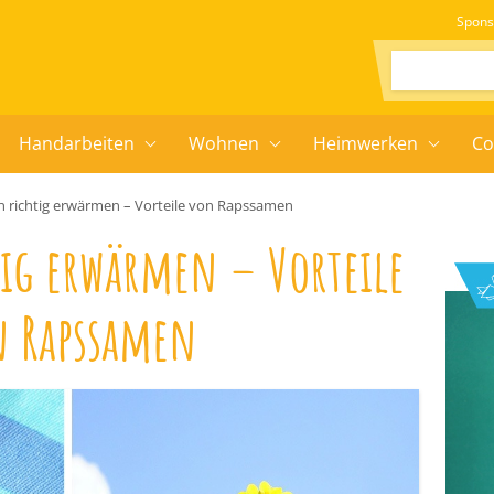
Spons
Suchen:
Handarbeiten
Wohnen
Heimwerken
Co
n richtig erwärmen – Vorteile von Rapssamen
tig erwärmen – Vorteile
 Rapssamen