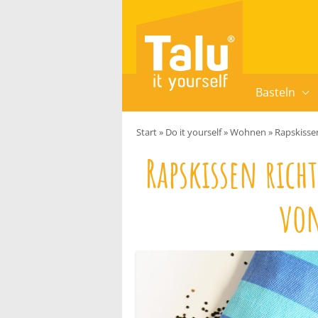
Zum Inhalt springen
Basteln
Start
»
Do it yourself
»
Wohnen
»
Rapskisse
Rapskissen rich
von