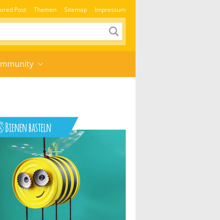
ored Post
Themen
Sitemap
Impressum
mmunity