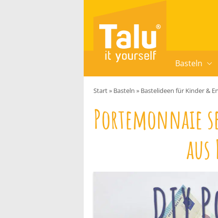
Zum Inhalt springen
Basteln
Start
»
Basteln
»
Bastelideen für Kinder & 
Portemonnaie se
aus 