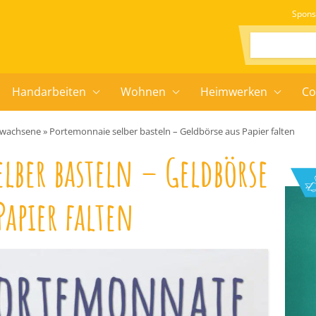
Spons
Suchen:
Handarbeiten
Wohnen
Heimwerken
Co
Erwachsene
»
Portemonnaie selber basteln – Geldbörse aus Papier falten
lber basteln – Geldbörse
Papier falten