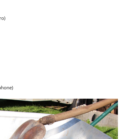
ro)
)
phone)