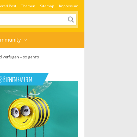
ored Post
Themen
Sitemap
Impressum
mmunity
d verfugen – so geht’s