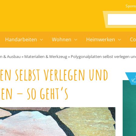
Spons
Suchen:
Handarbeiten
Wohnen
Heimwerken
Co
en & Ausbau
»
Materialien & Werkzeug
»
Polygonalplatten selbst verlegen un
en selbst verlegen und
en – so geht’s