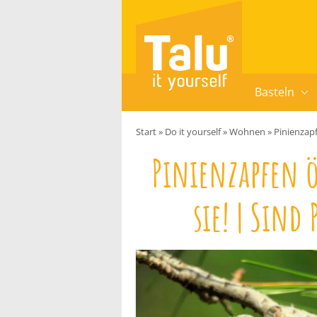
Zum Inhalt springen
Basteln
Start
»
Do it yourself
»
Wohnen
»
Pinienzapf
Pinienzapfen 
sie! | Sind