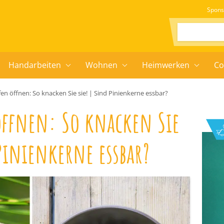
Spons
Suchen:
Handarbeiten
Wohnen
Heimwerken
Co
en öffnen: So knacken Sie sie! | Sind Pinienkerne essbar?
öffnen: So knacken Sie
 Pinienkerne essbar?