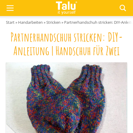
Zum Inhalt springen
Start
»
Handarbeiten
»
Stricken
»
Partnerhandschuh stricken: DIY-Anleit
Partnerhandschuh stricken: DIY-
Anleitung | Handschuh für Zwei