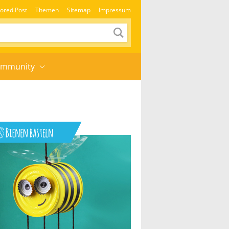
ored Post
Themen
Sitemap
Impressum
mmunity