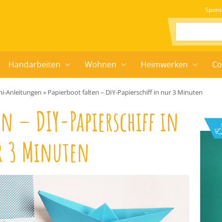
Spons
Suchen:
Handarbeiten
Wohnen
Heimwerken
Co
i-Anleitungen
»
Papierboot falten – DIY-Papierschiff in nur 3 Minuten
en – DIY-Papierschiff in
 3 Minuten