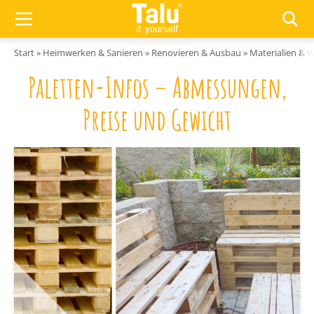
Zum Inhalt springen
Start
»
Heimwerken & Sanieren
»
Renovieren & Ausbau
»
Materialien & 
Paletten-Infos – Abmessungen,
Preise und Gewicht