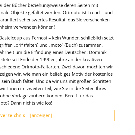
 bei der Bücher beziehungsweise deren Seiten mit
nale Objekte gefaltet werden. Orimoto ist Trend – und
arantiert sehenswertes Resultat, das Sie verschenken
genheim verwenden können!
astelcoup aus Fernost – kein Wunder, schließlich setzt
griffen „ori“ (falten) und „moto“ (Buch) zusammen.
Wahrheit um die Erfindung eines Deutschen: Dominik
eitete seit Ende der 1990er-Jahre an der kreativen
verschiedene Orimoto-Faltarten. Zwei davon möchten wir
 zeigen wir, wie man ein beliebiges Motiv der kostenlos
n sein Buch faltet. Und da wir uns mit großen Schritten
ir Ihnen im zweiten Teil, wie Sie in die Seiten Ihres
hne Vorlage zaubern können. Bereit für das
oto? Dann nichts wie los!
sverzeichnis
[anzeigen]