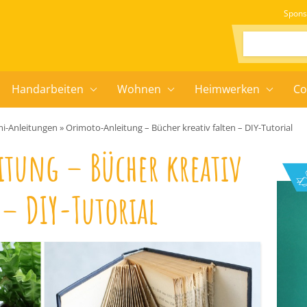
Spons
Suchen:
Handarbeiten
Wohnen
Heimwerken
Co
i-Anleitungen
»
Orimoto-Anleitung – Bücher kreativ falten – DIY-Tutorial
tung – Bücher kreativ
 – DIY-Tutorial