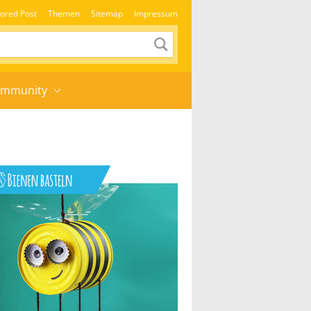
ored Post
Themen
Sitemap
Impressum
mmunity