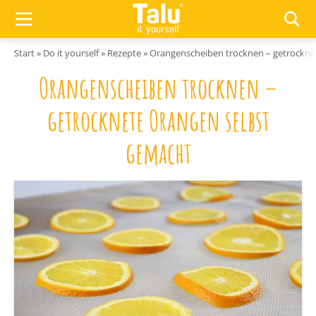
Zum Inhalt springen
Start
»
Do it yourself
»
Rezepte
»
Orangenscheiben trocknen – getrockne
Orangenscheiben trocknen –
getrocknete Orangen selbst
gemacht