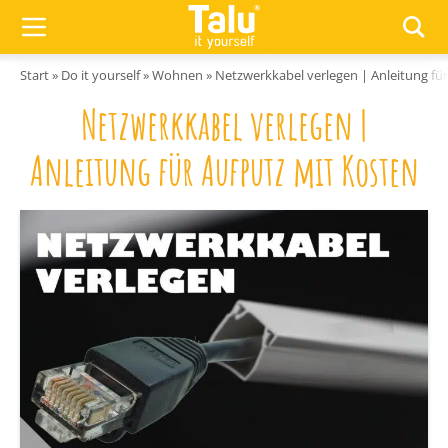
Zum Inhalt springen
Start
»
Do it yourself
»
Wohnen
»
Netzwerkkabel verlegen | Anleitung fü
Netzwerkkabel verlegen |
Anleitung für Aufputz mit Kosten