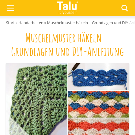
Zum Inhalt springen
Start
»
Handarbeiten
»
Muschelmuster häkeln – Grundlagen und DIY-Anl
Muschelmuster häkeln –
Grundlagen und DIY-Anleitung