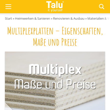
Zum Inhalt springen
Start
»
Heimwerken & Sanieren
»
Renovieren & Ausbau
»
Materialien & 
Multiplexplatten – Eigenschaften,
Maße und Preise