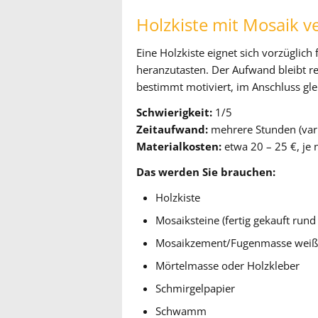
Holzkiste mit Mosaik v
Eine Holzkiste eignet sich vorzüglich
heranzutasten. Der Aufwand bleibt rela
bestimmt motiviert, im Anschluss g
Schwierigkeit:
1/5
Zeitaufwand:
mehrere Stunden (vari
Materialkosten:
etwa 20 – 25 €, je
Das werden Sie brauchen:
Holzkiste
Mosaiksteine (fertig gekauft run
Mosaikzement/Fugenmasse weiß 
Mörtelmasse oder Holzkleber
Schmirgelpapier
Schwamm