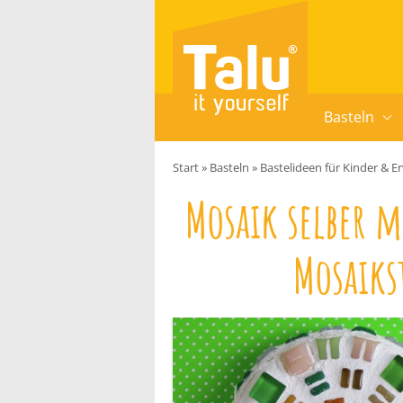
Zum Inhalt springen
Basteln
Start
»
Basteln
»
Bastelideen für Kinder & 
Mosaik selber 
Mosaiks