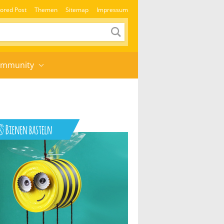
ored Post
Themen
Sitemap
Impressum
mmunity