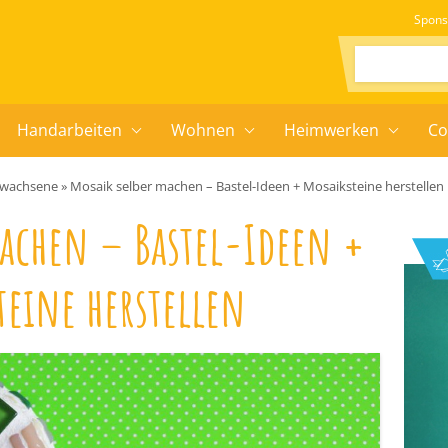
Spons
Suchen:
Handarbeiten
Wohnen
Heimwerken
Co
Erwachsene
»
Mosaik selber machen – Bastel-Ideen + Mosaiksteine herstellen
machen – Bastel-Ideen +
teine herstellen