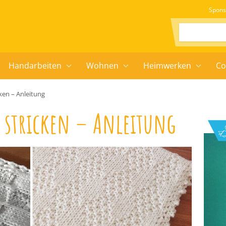
Spons
Suchen:
Handarbeiten
Wohnen
Heimwerken
Co
ken – Anleitung
 stricken – Anleitung