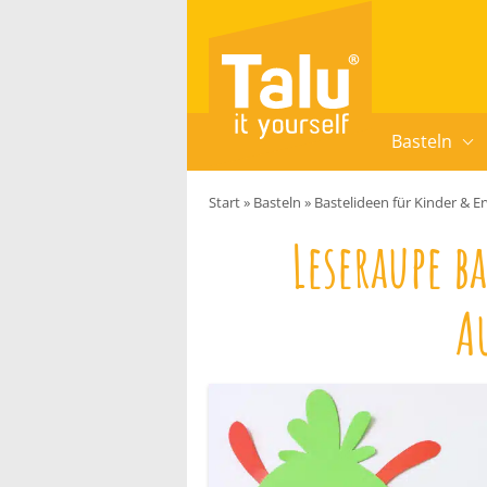
Zum Inhalt springen
Basteln
Start
»
Basteln
»
Bastelideen für Kinder & 
Leseraupe b
A