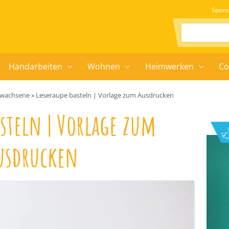
Spons
Suchen:
Handarbeiten
Wohnen
Heimwerken
Co
Erwachsene
»
Leseraupe basteln | Vorlage zum Ausdrucken
asteln | Vorlage zum
usdrucken