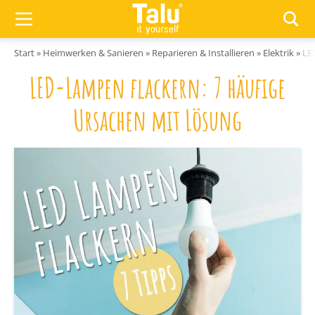
Zum Inhalt springen
Start
»
Heimwerken & Sanieren
»
Reparieren & Installieren
»
Elektrik
»
LE
LED-Lampen flackern: 7 häufige
Ursachen mit Lösung