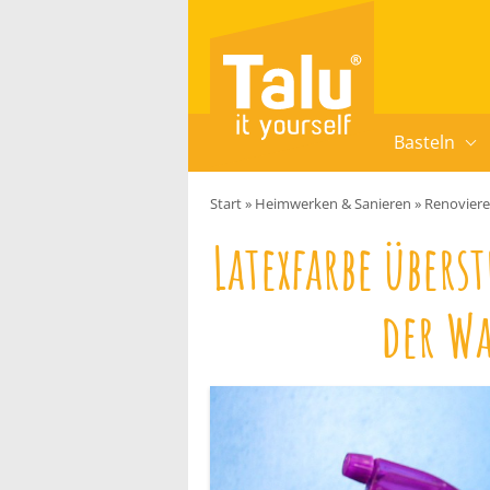
Zum Inhalt springen
Basteln
Start
»
Heimwerken & Sanieren
»
Renovier
Latexfarbe übers
der W