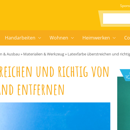
Spons
Suchen:
Handarbeiten
Wohnen
Heimwerken
Co
en & Ausbau
»
Materialien & Werkzeug
»
Latexfarbe überstreichen und richt
treichen und richtig von
and entfernen