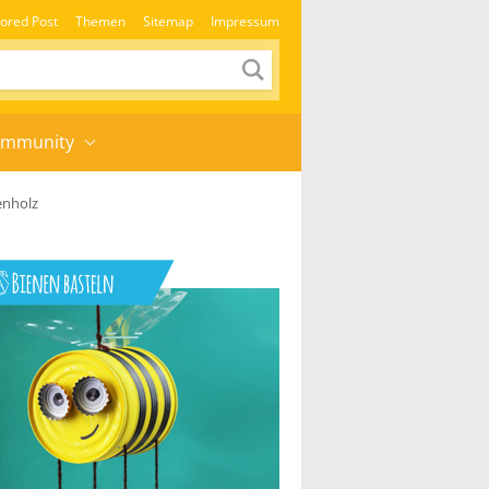
ored Post
Themen
Sitemap
Impressum
mmunity
enholz