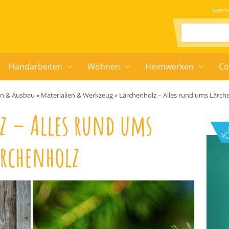
Spons
Suchen:
Handarbeiten
Wohnen
Heimwerken
Co
en & Ausbau
»
Materialien & Werkzeug
»
Lärchenholz – Alles rund ums Lärch
z – Alles rund ums
ärchenholz