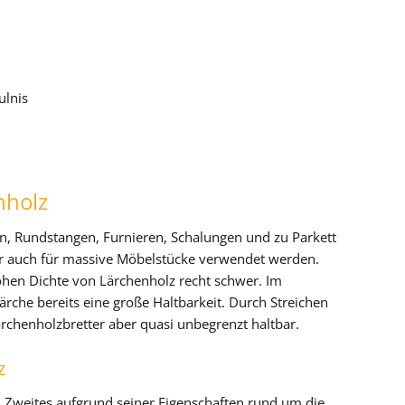
ulnis
nholz
en, Rundstangen, Furnieren, Schalungen und zu Parkett
war auch für massive Möbelstücke verwendet werden.
hen Dichte von Lärchenholz recht schwer. Im
rche bereits eine große Haltbarkeit. Durch Streichen
ärchenholzbretter aber quasi unbegrenzt haltbar.
z
n Zweites aufgrund seiner Eigenschaften rund um die