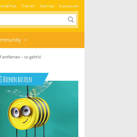
ored Post
Themen
Sitemap
Impressum
mmunity
 entfernen – so geht’s!