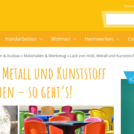
Spons
Suchen:
Handarbeiten
Wohnen
Heimwerken
Co
en & Ausbau
»
Materialien & Werkzeug
»
Lack von Holz, Metall und Kunststoff
 Metall und Kunststoff
en – so geht’s!