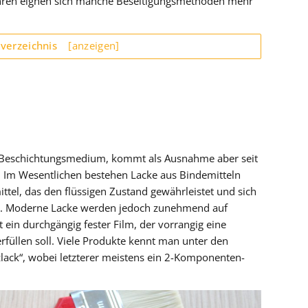
ahren eignen sich manche Beseitigungsmethoden mehr
sverzeichnis
[anzeigen]
ges Beschichtungsmedium, kommt als Ausnahme aber seit
 Im Wesentlichen bestehen Lacke aus Bindemitteln
tel, das den flüssigen Zustand gewährleistet und sich
gt. Moderne Lacke werden jedoch zunehmend auf
t ein durchgängig fester Film, der vorrangig eine
füllen soll. Viele Produkte kennt man unter den
zlack“, wobei letzterer meistens ein 2-Komponenten-