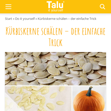
Zum Inhalt springen
Start
»
Do it yourself
»
Kürbiskerne schälen – der einfache Trick
Kürbiskerne schälen – der einfache
Trick