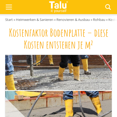
Zum Inhalt springen
Start
»
Heimwerken & Sanieren
»
Renovieren & Ausbau
»
Rohbau
»
Koste
Kostenfaktor Bodenplatte – diese
Kosten entstehen je m²