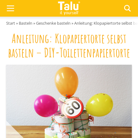
Zum Inhalt springen
Start
»
Basteln
»
Geschenke basteln
»
Anleitung: Klopapiertorte selbst ba
Anleitung: Klopapiertorte selbst
basteln – DIY-Toilettenpapiertorte