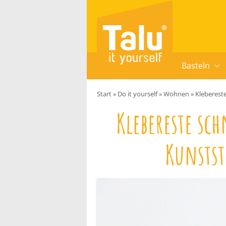
Zum Inhalt springen
Basteln
Start
»
Do it yourself
»
Wohnen
»
Klebereste
Klebereste sc
Kunstst