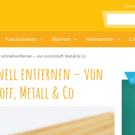
Spons
Suchen:
Handarbeiten
Wohnen
Heimwerken
Co
 schnell entfernen – von Kunststoff, Metall & Co
hnell entfernen – von
off, Metall & Co