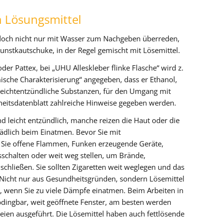
n Lösungsmittel
jedoch nicht nur mit Wasser zum Nachgeben überreden,
unstkautschuke, in der Regel gemischt mit Lösemittel.
der Pattex, bei „UHU Alleskleber flinke Flasche“ wird z.
mische Charakterisierung“ angegeben, dass er Ethanol,
s leichtentzündliche Substanzen, für den Umgang mit
eitsdatenblatt zahlreiche Hinweise gegeben werden.
nd leicht entzündlich, manche reizen die Haut oder die
dlich beim Einatmen. Bevor Sie mit
n Sie offene Flammen, Funken erzeugende Geräte,
usschalten oder weit weg stellen, um Brände,
chließen. Sie sollten Zigaretten weit weglegen und das
Nicht nur aus Gesundheitsgründen, sondern Lösemittel
, wenn Sie zu viele Dämpfe einatmen. Beim Arbeiten in
dingbar, weit geöffnete Fenster, am besten werden
eien ausgeführt. Die Lösemittel haben auch fettlösende