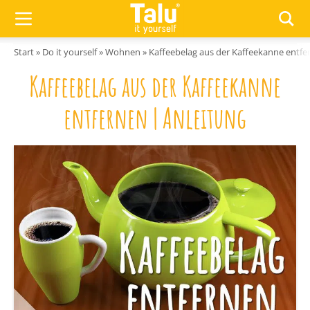
Zum Inhalt springen
Start
»
Do it yourself
»
Wohnen
»
Kaffeebelag aus der Kaffeekanne entfe
Kaffeebelag aus der Kaffeekanne
entfernen | Anleitung