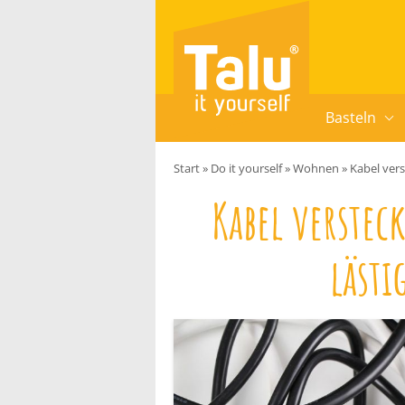
Zum Inhalt springen
Basteln
Start
»
Do it yourself
»
Wohnen
»
Kabel vers
Kabel verstec
lästi