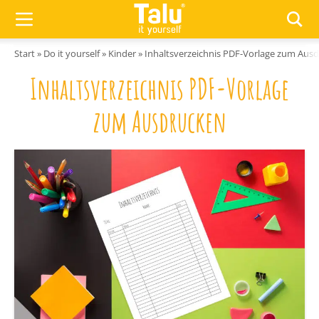
Zum Inhalt springen
Start
»
Do it yourself
»
Kinder
»
Inhaltsverzeichnis PDF-Vorlage zum Aus
Inhaltsverzeichnis PDF-Vorlage
zum Ausdrucken