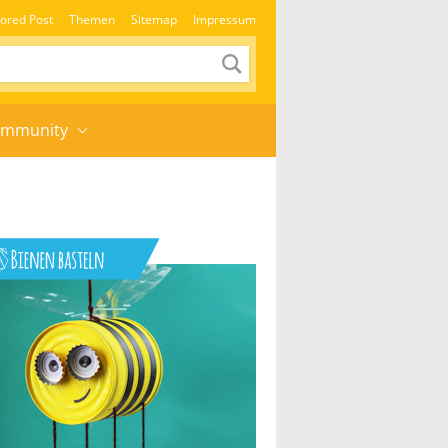
ored Post
Themen
Sitemap
Impressum
mmunity