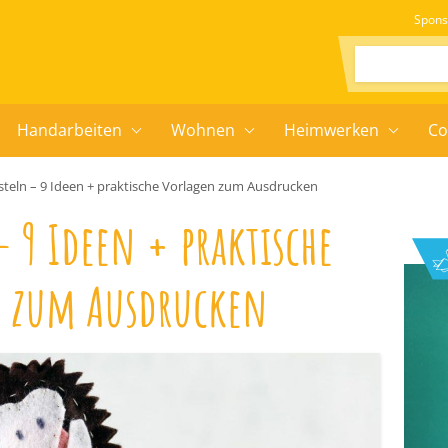
Spons
Suchen:
Handarbeiten
Wohnen
Heimwerken
Co
asteln – 9 Ideen + praktische Vorlagen zum Ausdrucken
– 9 Ideen + praktische
 zum Ausdrucken