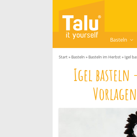
Zum Inhalt springen
Basteln
Start
»
Basteln
»
Basteln im Herbst
»
Igel b
Igel basteln 
Vorlagen