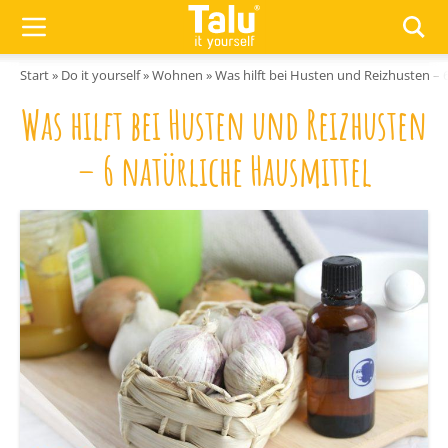
Zum Inhalt springen
Start
»
Do it yourself
»
Wohnen
»
Was hilft bei Husten und Reizhusten – 
Was hilft bei Husten und Reizhusten
– 6 natürliche Hausmittel