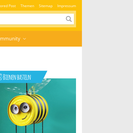
ored Post
Themen
Sitemap
Impressum
mmunity