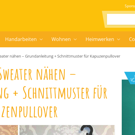
Spons
Suchen:
Handarbeiten
Wohnen
Heimwerken
Co
ater nähen – Grundanleitung + Schnittmuster für Kapuzenpullover
Sweater nähen –
g + Schnittmuster für
uzenpullover