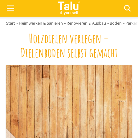
Zum Inhalt springen
Start
»
Heimwerken & Sanieren
»
Renovieren & Ausbau
»
Boden
»
Parket
Holzdielen verlegen –
Dielenboden selbst gemacht