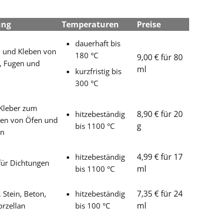
ung
Temperaturen
Preise
dauerhaft bis
n und Kleben von
180 °C
9,00 € für 80
, Fugen und
ml
kurzfristig bis
300 °C
Kleber zum
8,90 € für 20
hitzebeständig
ten von Öfen und
g
bis 1100 °C
en
4,99 € für 17
hitzebeständig
für Dichtungen
ml
bis 1100 °C
7,35 € für 24
, Stein, Beton,
hitzebeständig
ml
orzellan
bis 100 °C