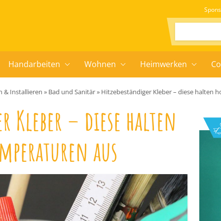
Spons
Suchen:
Handarbeiten
Wohnen
Heimwerken
Co
 & Installieren
»
Bad und Sanitär
»
Hitzebeständiger Kleber – diese halten
r Kleber – diese halten
emperaturen aus