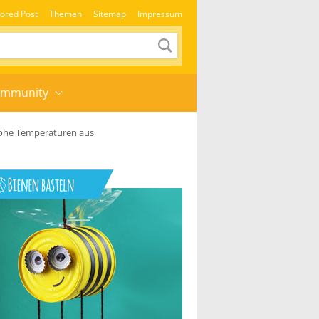
ored Post
Themen
Sitemap
Impressum
mmunity
 hohe Temperaturen aus